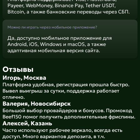
Payeer, WebMoney, Binance Pay, Tether USDT,
Bitcoin, а также банковские переводы через СБП.
Можно ли играть через мобильное приложение?
Да, доступно мобильное приложение для
Android, iOS, Windows и macOS, а также
адаптивная мобильная версия сайта.
Отзывы
Игорь, Москва
Платформа удобная, регистрация прошла быстро.
Вывел выигрыш за сутки, поддержка работает
отлично.
Валерия, Новосибирск
Большой выбор провайдеров и бонусов. Промокод
Beef150 помог получить дополнительные фриспины.
Алексей, Казань
Часто используют рабочее зеркало, всегда есть
доступ. Много вариантов депозита, в т.ч.