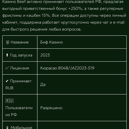
Казино Beef активно принимает пользователей РФ, предлагая
выгодный приветственный бонус +250%, а также регулярные
фриспины и кэшбек 15%. Все операции доступны через личный
кабинет, поддержка работает круглосуточно через чат и e-mail
для быстрого решения любых вопросов.
🥇 Название
Биф Казино
⬆ Год запуска
2023
✅ Лицензия
Кюрасао 8048/JAZ2023-519
✔ Принимает
Да
RUB
🇷🇺
Пользователи
Разрешено
из РФ
📱 Мобильное