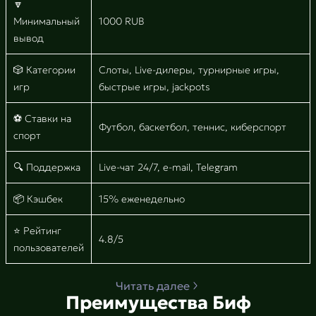
🔽
Минимальный
1000 RUB
вывод
🎲 Категории
Слоты, Live-дилеры, турнирные игры,
игр
быстрые игры, jackpots
⚽ Ставки на
Футбол, баскетбол, теннис, киберспорт
спорт
🔍 Поддержка
Live-чат 24/7, e-mail, Telegram
📦 Кэшбек
15% еженедельно
⭐ Рейтинг
4.8/5
пользователей
Читать далее
Преимущества Биф