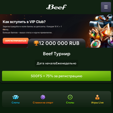
12 000 000 RUB
Beef Турнир
Дата начала
Еженедельно
500FS + 75% за регистрацию
Слоты
Ставки на спорт
Столы
Игры Live