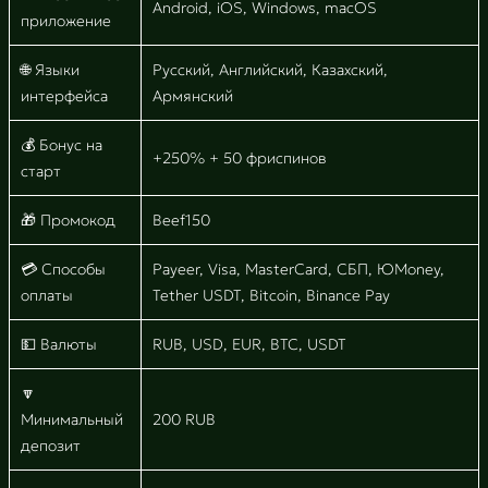
Android, iOS, Windows, macOS
приложение
🌐 Языки
Русский, Английский, Казахский,
интерфейса
Армянский
💰 Бонус на
+250% + 50 фриспинов
старт
🎁 Промокод
Beef150
💳 Способы
Payeer, Visa, MasterCard, СБП, ЮMoney,
оплаты
Tether USDT, Bitcoin, Binance Pay
💵 Валюты
RUB, USD, EUR, BTC, USDT
🔽
Минимальный
200 RUB
депозит