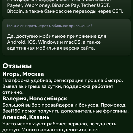
Payeer, WebMoney, Binance Pay, Tether USDT,
Bitcoin, а также банковские переводы через СБП.
Можно ли играть через мобильное приложение?
Да, доступно мобильное приложение для
Android, iOS, Windows и macOS, а также
адаптивная мобильная версия сайта.
Отзывы
Игорь, Москва
Платформа удобная, регистрация прошла быстро.
Вывел выигрыш за сутки, поддержка работает
отлично.
Валерия, Новосибирск
Большой выбор провайдеров и бонусов. Промокод
Beef150 помог получить дополнительные фриспины.
Алексей, Казань
Часто используют рабочее зеркало, всегда есть
доступ. Много вариантов депозита, в т.ч.