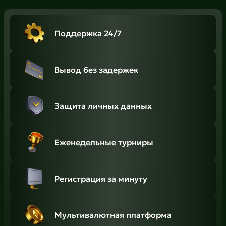
Поддержка 24/7
Вывод без задержек
Защита личных данных
Еженедельные турниры
Регистрация за минуту
Мультивалютная платформа