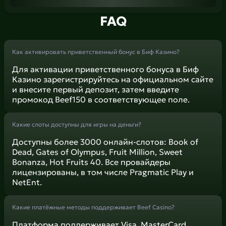
FAQ
Как активировать приветственный бонус в Биф Казино?
Для активации приветственного бонуса в Биф
Казино зарегистрируйтесь на официальном сайте
и внесите первый депозит, затем введите
промокод Beef150 в соответствующее поле.
Какие слоты доступны для игры на деньги?
Доступны более 3000 онлайн-слотов: Book of
Dead, Gates of Olympus, Fruit Million, Sweet
Bonanza, Hot Fruits 40. Все провайдеры
лицензированы, в том числе Pragmatic Play и
NetEnt.
Какие платёжные методы поддерживает Beef Casino?
Платформа поддерживает Visa, MasterCard,