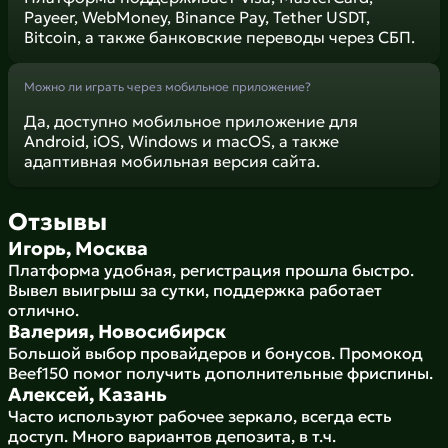
Payeer, WebMoney, Binance Pay, Tether USDT,
Bitcoin, а также банковские переводы через СБП.
Можно ли играть через мобильное приложение?
Да, доступно мобильное приложение для
Android, iOS, Windows и macOS, а также
адаптивная мобильная версия сайта.
Отзывы
Игорь, Москва
Платформа удобная, регистрация прошла быстро.
Вывел выигрыш за сутки, поддержка работает
отлично.
Валерия, Новосибирск
Большой выбор провайдеров и бонусов. Промокод
Beef150 помог получить дополнительные фриспины.
Алексей, Казань
Часто используют рабочее зеркало, всегда есть
доступ. Много вариантов депозита, в т.ч.