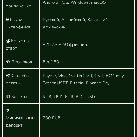
Android, iOS, Windows, macOS
приложение
🌐 Языки
Русский, Английский, Казахский,
интерфейса
Армянский
💰 Бонус на
+250% + 50 фриспинов
старт
🎁 Промокод
Beef150
💳 Способы
Payeer, Visa, MasterCard, СБП, ЮMoney,
оплаты
Tether USDT, Bitcoin, Binance Pay
💵 Валюты
RUB, USD, EUR, BTC, USDT
🔽
Минимальный
200 RUB
депозит