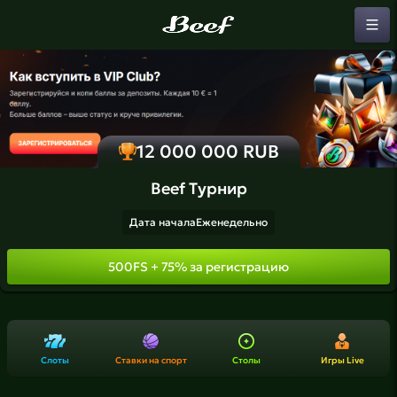
12 000 000 RUB
Beef Турнир
Дата начала
Еженедельно
500FS + 75% за регистрацию
Слоты
Ставки на спорт
Столы
Игры Live