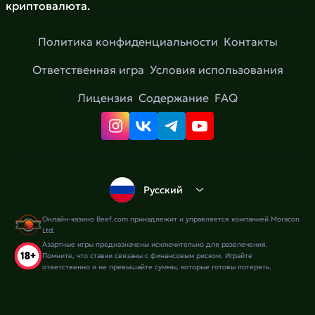
криптовалюта.
Политика конфиденциальности
Контакты
Ответственная игра
Условия использования
Лицензия
Содержание
FAQ
Русский
Онлайн-казино Beef.com принадлежит и управляется компанией Moracon
Ltd.
Азартные игры предназначены исключительно для развлечения.
Помните, что ставки связаны с финансовым риском. Играйте
ответственно и не превышайте суммы, которые готовы потерять.