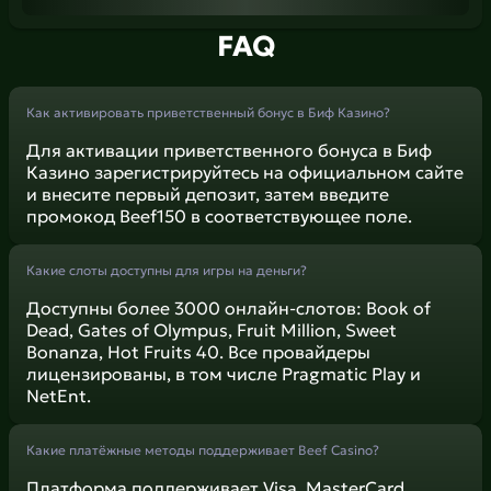
FAQ
Как активировать приветственный бонус в Биф Казино?
Для активации приветственного бонуса в Биф
Казино зарегистрируйтесь на официальном сайте
и внесите первый депозит, затем введите
промокод Beef150 в соответствующее поле.
Какие слоты доступны для игры на деньги?
Доступны более 3000 онлайн-слотов: Book of
Dead, Gates of Olympus, Fruit Million, Sweet
Bonanza, Hot Fruits 40. Все провайдеры
лицензированы, в том числе Pragmatic Play и
NetEnt.
Какие платёжные методы поддерживает Beef Casino?
Платформа поддерживает Visa, MasterCard,