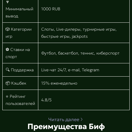
🔽
Минимальный
1000 RUB
вывод
🎲 Категории
Слоты, Live-дилеры, турнирные игры,
игр
быстрые игры, jackpots
⚽ Ставки на
Футбол, баскетбол, теннис, киберспорт
спорт
🔍 Поддержка
Live-чат 24/7, e-mail, Telegram
📦 Кэшбек
15% еженедельно
⭐ Рейтинг
4.8/5
пользователей
Читать далее
Преимущества Биф