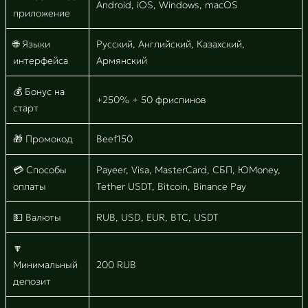
Android, iOS, Windows, macOS
приложение
🌐 Языки
Русский, Английский, Казахский,
интерфейса
Армянский
💰 Бонус на
+250% + 50 фриспинов
старт
🎁 Промокод
Beef150
💳 Способы
Payeer, Visa, MasterCard, СБП, ЮMoney,
оплаты
Tether USDT, Bitcoin, Binance Pay
💵 Валюты
RUB, USD, EUR, BTC, USDT
🔽
Минимальный
200 RUB
депозит