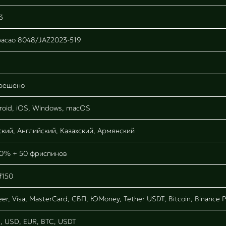
3
асао 8048/JAZ2023-519
решено
roid, iOS, Windows, macOS
ский, Английский, Казахский, Армянский
0% + 50 фриспинов
f150
eer, Visa, MasterCard, СБП, ЮMoney, Tether USDT, Bitcoin, Binance 
, USD, EUR, BTC, USDT