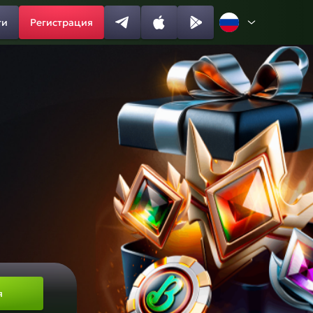
ти
Регистрация
я