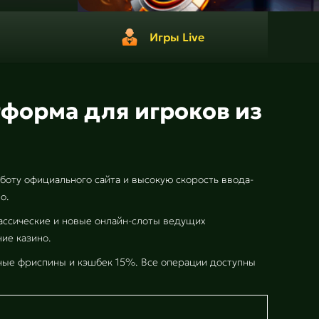
Игры Live
тформа для игроков из
оту официального сайта и высокую скорость ввода-
о.
ассические и новые онлайн-слоты ведущих
ие казино.
ные фриспины и кэшбек 15%. Все операции доступны