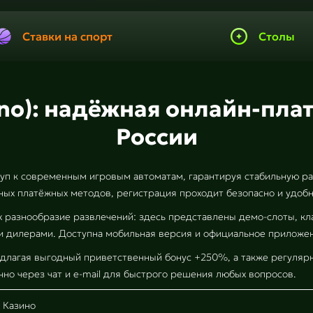
Ставки на спорт
Столы
ino): надёжная онлайн-пла
России
уп к современным игровым автоматам, гарантируя стабильную раб
ных платёжных методов, регистрация проходит безопасно и удобн
х разнообразие развлечений: здесь представлены демо-слоты, кл
ыми дилерами. Доступна мобильная версия и официальное приложен
едлагая выгодный приветственный бонус +250%, а также регуляр
чно через чат и e-mail для быстрого решения любых вопросов.
 Казино